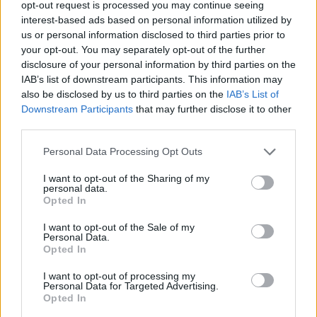
opt-out request is processed you may continue seeing
olyan nehéz a választás, de szerencsére egy ...
interest-based ads based on personal information utilized by
us or personal information disclosed to third parties prior to
your opt-out. You may separately opt-out of the further
disclosure of your personal information by third parties on the
IAB’s list of downstream participants. This information may
also be disclosed by us to third parties on the
IAB’s List of
Downstream Participants
that may further disclose it to other
third parties.
Please note that this website/app uses one or more Google
Personal Data Processing Opt Outs
services and may gather and store information including but
not limited to your visit or usage behaviour. You may click to
I want to opt-out of the Sharing of my
personal data.
grant or deny consent to Google and its third-party tags to
Opted In
use your data for below specified purposes in below Google
consent section.
I want to opt-out of the Sale of my
Personal Data.
Opted In
Fitness labda - A mélyizmok jó
I want to opt-out of processing my
barátja
Personal Data for Targeted Advertising.
Opted In
Tomi from Space
•
2018. november 23.
0