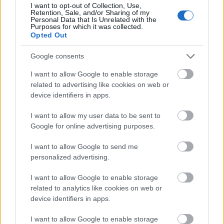
I want to opt-out of Collection, Use,
Retention, Sale, and/or Sharing of my
Volt egy cingár haverom, akivel nem találkoztam
Personal Data that Is Unrelated with the
Purposes for which it was collected.
legalább egy fél évig, aztán úgy hozta a sors, hogy a
Opted Out
nyár közepén összefutottunk. Az emlékeimben ...
Google consents
I want to allow Google to enable storage
related to advertising like cookies on web or
device identifiers in apps.
I want to allow my user data to be sent to
Google for online advertising purposes.
I want to allow Google to send me
personalized advertising.
I want to allow Google to enable storage
related to analytics like cookies on web or
device identifiers in apps.
A 6 legjobb kardió gép
I want to allow Google to enable storage