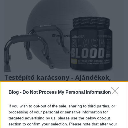
Testépítő karácsony - Ajándékok,
amikkel tuti bevágódsz egy
Blog -
Do Not Process My Personal Information
gyúrósnál
Tomi from Space
•
2018. december 02.
1
If you wish to opt-out of the sale, sharing to third parties, or
processing of your personal or sensitive information for
targeted advertising by us, please use the below opt-out
Karácsonykor minden kiderül: az is, hogy mennyire
section to confirm your selection. Please note that after your
ismered a szerettedet, akit megajándékozol. Ezért is