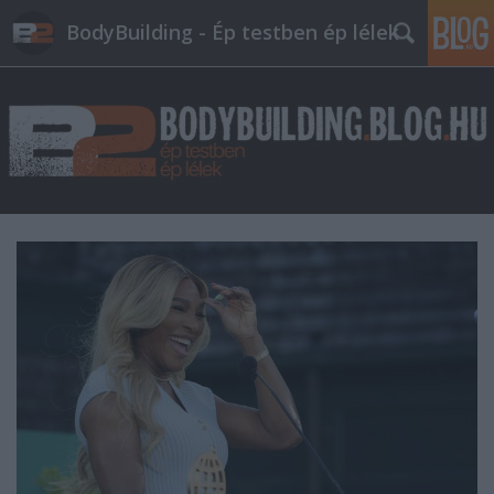
BodyBuilding - Ép testben ép lélek