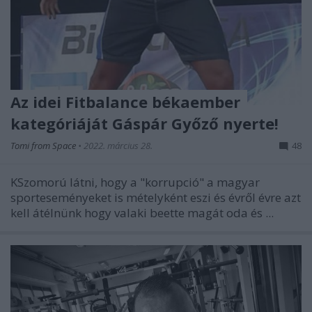
Az idei Fitbalance békaember
kategóriáját Gáspár Győző nyerte!
Tomi from Space
•
2022. március 28.
48
KSzomorú látni, hogy a "korrupció" a magyar
sporteseményeket is mételyként eszi és évről évre azt
kell átélnünk hogy valaki beette magát oda és ...