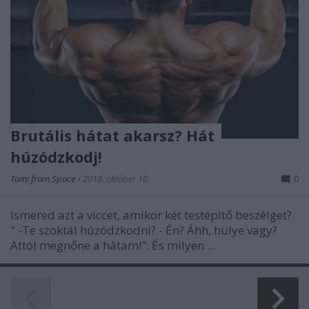
Brutális hátat akarsz? Hát
húzódzkodj!
Tomi from Space
•
2018. október 10.
0
Ismered azt a viccet, amikor két testépítő beszélget?
" -Te szoktál húzódzkodni? - Én? Áhh, hülye vagy?
Attól megnőne a hátam!". És milyen ...