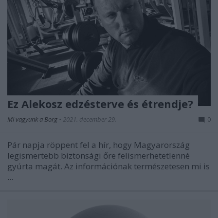
Ez Alekosz edzésterve és étrendje?
Mi vagyunk a Borg
•
2021. december 29.
0
Pár napja röppent fel a hír, hogy Magyarország
legismertebb biztonsági őre felismerhetetlenné
gyúrta magát. Az információnak természetesen mi is
...