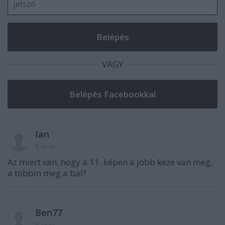
VAGY
Ian
8 éve
Az miért van, hogy a 11. képen a jobb keze van meg,
a többin meg a bal?
Ben77
8 éve