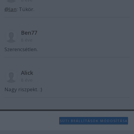
@Ian
: Tükör.
Ben77
8 éve
Szerencsétlen.
Alick
8 éve
Nagy riszpekt. :)
SÜTI BEÁLLÍTÁSOK MÓDOSÍTÁSA