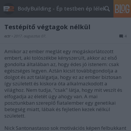
BodyBuilding - Ép testben ép lélek
Testépítő végtagok nélkül
ectr
•
2017. augusztus 07.
4
Amikor az ember meglát egy mogáskorlátozott
embert, aki tolószékbe kényszerült, akkor az első
gondolta általában az, hogy édes jó istenem: csak
egészséges legyen. Aztán kicsit továbbgondolja a
dolgot és azt találgatja, hogy ez az ember biztosan
így született és kiskora óta alkalmazkodott a
világhoz. Nem tudja, "csak" látja, hogy mit veszít és
elfogadja az életét úgy ahogy van. A mai
posztunkban szereplő fiatalember egy genetikai
betegség miatt, lábak és fejletlen kezek nélkül
született.
Nick Santonastasso sok motivációs képen felbukkant