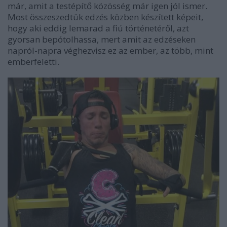
már, amit a testépítő közösség már igen jól ismer.
Most összeszedtük edzés közben készített képeit,
hogy aki eddig lemarad a fiú történetéről, azt
gyorsan bepótolhassa, mert amit az edzéseken
napról-napra véghezvisz ez az ember, az több, mint
emberfeletti.